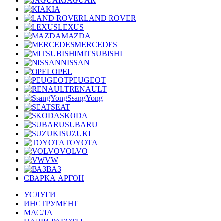
JAGUAR
KIA
LAND ROVER
LEXUS
MAZDA
MERCEDES
MITSUBISHI
NISSAN
OPEL
PEUGEOT
RENAULT
SsangYong
SEAT
SKODA
SUBARU
SUZUKI
TOYOTA
VOLVO
VW
ВАЗ
СВАРКА АРГОН
УСЛУГИ
ИНСТРУМЕНТ
МАСЛА