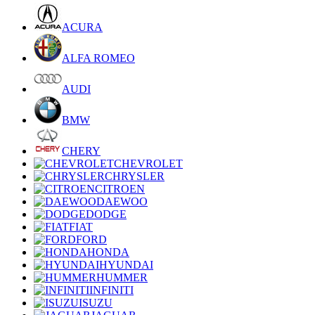
ACURA
ALFA ROMEO
AUDI
BMW
CHERY
CHEVROLET
CHRYSLER
CITROEN
DAEWOO
DODGE
FIAT
FORD
HONDA
HYUNDAI
HUMMER
INFINITI
ISUZU