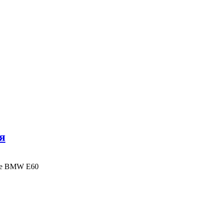
я
иле BMW E60