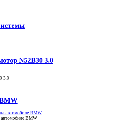
системы
отор N52B30 3.0
0 3.0
а BMW
на автомобиле BMW