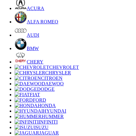
ACURA
ALFA ROMEO
AUDI
BMW
CHERY
CHEVROLET
CHRYSLER
CITROEN
DAEWOO
DODGE
FIAT
FORD
HONDA
HYUNDAI
HUMMER
INFINITI
ISUZU
JAGUAR