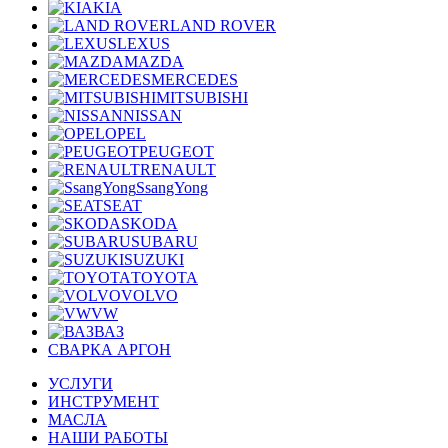
KIA
LAND ROVER
LEXUS
MAZDA
MERCEDES
MITSUBISHI
NISSAN
OPEL
PEUGEOT
RENAULT
SsangYong
SEAT
SKODA
SUBARU
SUZUKI
TOYOTA
VOLVO
VW
ВАЗ
СВАРКА АРГОН
УСЛУГИ
ИНСТРУМЕНТ
МАСЛА
НАШИ РАБОТЫ