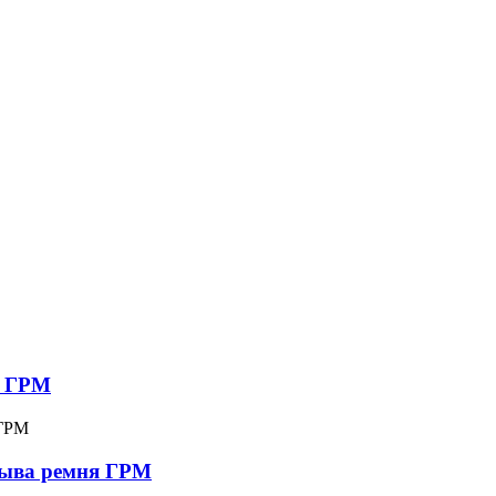
й ГРМ
брыва ремня ГРМ