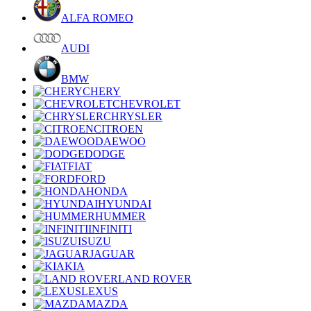
ALFA ROMEO
AUDI
BMW
CHERY
CHEVROLET
CHRYSLER
CITROEN
DAEWOO
DODGE
FIAT
FORD
HONDA
HYUNDAI
HUMMER
INFINITI
ISUZU
JAGUAR
KIA
LAND ROVER
LEXUS
MAZDA