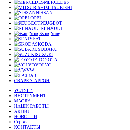
MERCEDES
MITSUBISHI
NISSAN
OPEL
PEUGEOT
RENAULT
SsangYong
SEAT
SKODA
SUBARU
SUZUKI
TOYOTA
VOLVO
VW
ВАЗ
СВАРКА АРГОН
УСЛУГИ
ИНСТРУМЕНТ
МАСЛА
НАШИ РАБОТЫ
АКЦИИ
НОВОСТИ
Сервис
КОНТАКТЫ