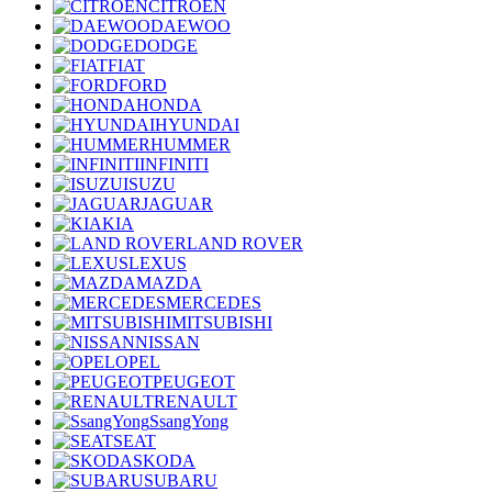
CITROEN
DAEWOO
DODGE
FIAT
FORD
HONDA
HYUNDAI
HUMMER
INFINITI
ISUZU
JAGUAR
KIA
LAND ROVER
LEXUS
MAZDA
MERCEDES
MITSUBISHI
NISSAN
OPEL
PEUGEOT
RENAULT
SsangYong
SEAT
SKODA
SUBARU