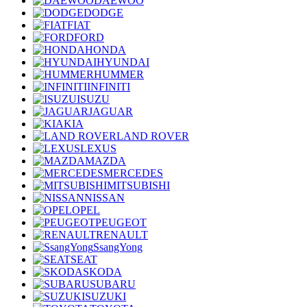
DAEWOO
DODGE
FIAT
FORD
HONDA
HYUNDAI
HUMMER
INFINITI
ISUZU
JAGUAR
KIA
LAND ROVER
LEXUS
MAZDA
MERCEDES
MITSUBISHI
NISSAN
OPEL
PEUGEOT
RENAULT
SsangYong
SEAT
SKODA
SUBARU
SUZUKI