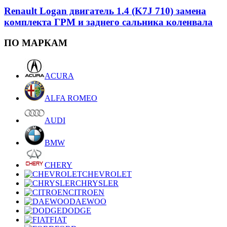
Renault Logan двигатель 1.4 (K7J 710) замена
комплекта ГРМ и заднего сальника коленвала
ПО МАРКАМ
ACURA
ALFA ROMEO
AUDI
BMW
CHERY
CHEVROLET
CHRYSLER
CITROEN
DAEWOO
DODGE
FIAT