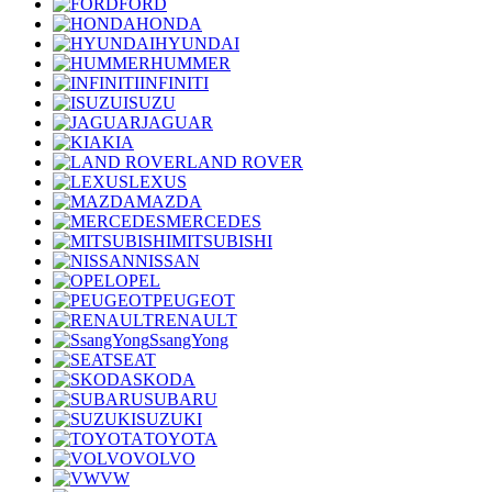
FORD
HONDA
HYUNDAI
HUMMER
INFINITI
ISUZU
JAGUAR
KIA
LAND ROVER
LEXUS
MAZDA
MERCEDES
MITSUBISHI
NISSAN
OPEL
PEUGEOT
RENAULT
SsangYong
SEAT
SKODA
SUBARU
SUZUKI
TOYOTA
VOLVO
VW