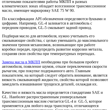
отличными показателями работы МКПП в разных
климатических зонах обладает всесезонное трансмиссионное
масло, имеющее маркировку SAE 75 W 90.
По классификации API обозначения определяются буквами и
цифрами. Например, GL-4 заливается в автомобиль с
передним приводом, GL-5 смазывает задний привод.
Подбирая масло для автомобиля, нужно учитывать его
смазывающие свойства, с целью уменьшить до максимального
значения трения механизмов, возникающие при работе
коробки передач, предупредить развитие коррозии металла,
сохраняя свои свойства при температурных перепадах.
Замена масла в МКПП
необходима при большом пробеге
автомобиля, появление шумов, отказе переключения скорости
рычагом, при покупке подержанного авто. Главным
показателем, на который следует обратить внимание, является
вязкость смазывающей жидкости, свойства которой позволяют
замедлить изнашивание трущихся деталей, охлаждая их.
Качество и вязкость масла определяется стандартами SAE и
GL. Наиболее распространенным универсальным
трансмиссионным маслом считается GL-4 и GL-5, которое
применяется для любого вида транспорта, отличающееся