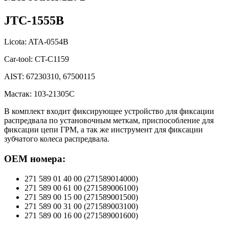
JTC-1555B
Licota: ATA-0554B
Car-tool: CT-C1159
AIST: 67230310, 67500115
Мастак: 103-21305C
В комплект входит фиксирующее устройство для фиксации
распредвала по установочным меткам, приспособление для
фиксации цепи ГРМ, а так же инструмент для фиксации
зубчатого колеса распредвала.
OEM номера:
271 589 01 40 00 (271589014000)
271 589 00 61 00 (271589006100)
271 589 00 15 00 (271589001500)
271 589 00 31 00 (271589003100)
271 589 00 16 00 (271589001600)