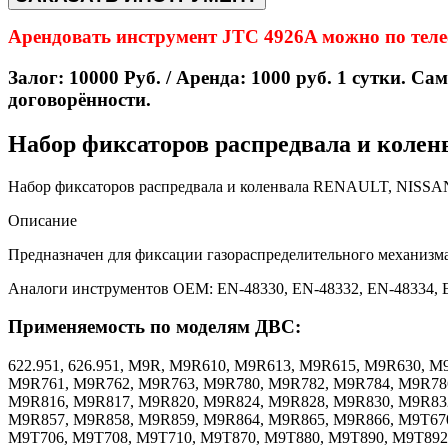
Арендовать инструмент JTC 4926A можно по телефо
Залог: 10000 Руб. / Аренда: 1000 руб. 1 сутки. Са
договорённости.
Набор фиксаторов распредвала и колен
Набор фиксаторов распредвала и коленвала RENAULT, NIS
Описание
Предназначен для фиксации газораспределительного механизма
Аналоги инструментов ОЕМ: EN-48330, EN-48332, EN-48334,
Применяемость по моделям ДВС:
622.951, 626.951, M9R, M9R610, M9R613, M9R615, M9R630, 
M9R761, M9R762, M9R763, M9R780, M9R782, M9R784, M9R786
M9R816, M9R817, M9R820, M9R824, M9R828, M9R830, M9R83
M9R857, M9R858, M9R859, M9R864, M9R865, M9R866, M9T670
M9T706, M9T708, M9T710, M9T870, M9T880, M9T890, M9T892