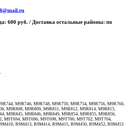
98@mail.ru
ода: 600 руб. / Доставка остальные районы: по
.
M9R744, M9R746, M9R748, M9R750, M9R754, M9R756, M9R760,
6, M9R808, M9R809, M9R811, M9R812, M9R814, M9R815,
44, M9R845, M9R846, M9R849, M9R854, M9R855, M9R856,
, M9T694, M9T696, M9T698, M9T700, M9T702, M9T704,
R9M410, R9M413, R9M414, R9M415, R9M450, R9M452, R9M453