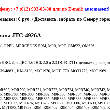
ну: +7 (812) 933-83-88 или по E-mail:
automaster
мовывоз: 0 руб. / Доставить, забрать по Северу гор
вала JTC-4926A
SAN, OPEL, MERCEDES R9M, M9R, M9T, OM622, OM626
 ДВС. Для ДВС 1.6 DCI, 2.0 и 2.3 DCI/CDТI с цепным приводом
 EN-48831, KM-6130, M0T1970, MOT1770, MOT1773, MOT1969.
M9R692, M9R700, M9R721, M9R722, M9R724, M9R740, M9R742, 
, M9R788, M9R800, M9R802, M9R803, M9R804, M9R805, M9R80
2, M9R833, M9R834, M9R835, M9R836, M9R838, M9R839, M9R8
, M9T672, M9T676, M9T678, M9T680, M9T686, M9T690, M9T692
, M9T896, M9T898, R9M, R9M402, R9M404, R9M408, R9M409, 