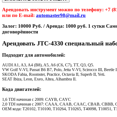
Арендовать инструмент можно по телефону: +7 (81
или по E-mail:
automaster98@mail.ru
Залог: 10000 Руб. / Аренда: 1000 руб. 1 сутки Сам
договорённости
Арендовать JTC-4330 специальный набо
Подходит для автомобилей:
AUDI A1, A3, A4 (B8), A5, A6 (C6, C7), TT, Q3, Q5.
VW Golf V-VI, Passat B6 B7, Polo, Jetta V-VI, Scirocco III, Beetle I
SKODA Fabia, Roomster, Practice, Octavia II, Superb II, Yeti.
SEAT Ibiza, Leon, Exeo, Altea, Alhambra II.
Кода двигателей:
1,6 TDI начиная с 2009: CAYB, CAYC
2,0 TDI начиная с 2007: CAAA, CAAB, CAAC, CBAB, CBB
ОЕМ кода: T20102, T10100, T10264, T10265, T40098, T10051, T