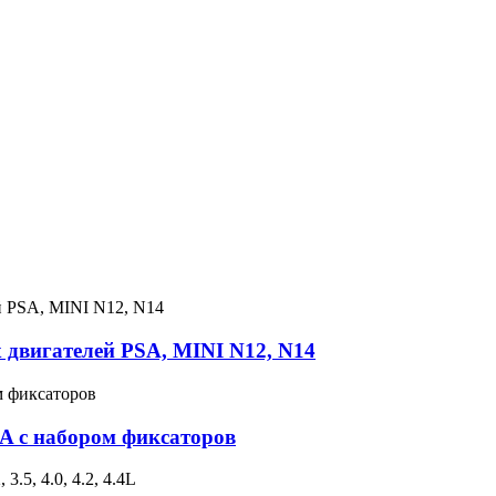
х двигателей PSA, MINI N12, N14
A с набором фиксаторов