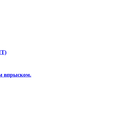
HT)
м впрыском.